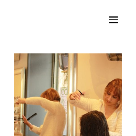
@media screen and ( max-width: 980px ) { .inverse { display:
flex; flex-direction: column-reverse; } }