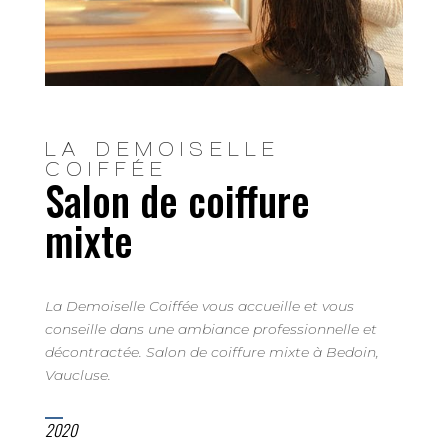
LA DEMOISELLE
COIFFÉE
Salon de coiffure
mixte
La Demoiselle Coiffée vous accueille et vous
conseille dans une ambiance professionnelle et
décontractée. Salon de coiffure mixte à Bedoin,
Vaucluse.
2020