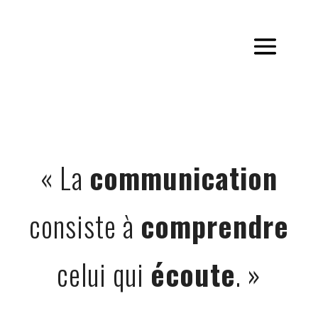
@media screen and ( max-width: 980px ) { .inverse { display:
flex; flex-direction: column-reverse; } }
« La
communication
consiste à
comprendre
celui qui
écoute
. »