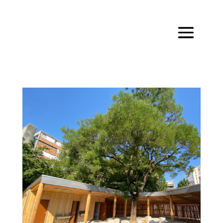
@media screen and ( max-width: 980px ) { .inverse { display:
flex; flex-direction: column-reverse; } }